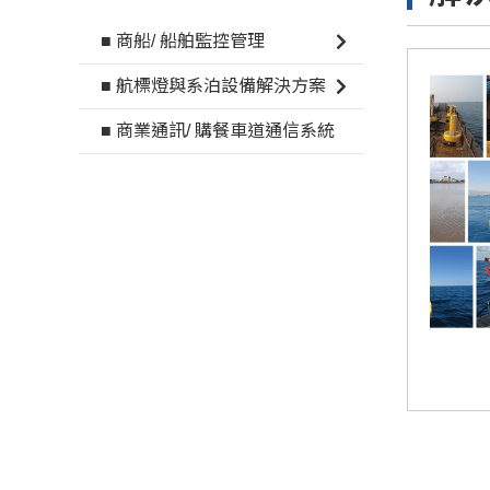
■ 商船/ 船舶監控管理
■ 航標燈與系泊設備解決方案
■ 商業通訊/ 購餐車道通信系統